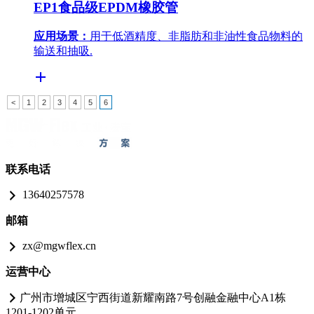
EP1食品级EPDM橡胶管
应用场景：
用于低酒精度、非脂肪和非油性食品物料的
输送和抽吸.
<
1
2
3
4
5
6
联系电话
13640257578
邮箱
zx@mgwflex.cn
运营中心
广州市增城区宁西街道新耀南路7号创融金融中心A1栋
1201-1202单元