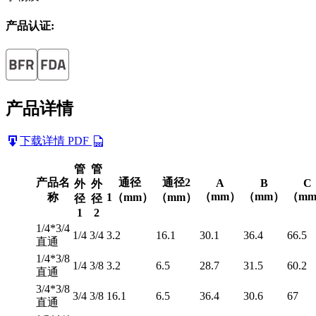
产品认证:
产品详情
下载详情 PDF
管
管
产品名
通径
通径2
A
B
C
外
外
（mm）
（mm）
（m
称
1（mm）
（mm）
径
径
1
2
1/4*3/4
1/4
3/4
3.2
16.1
30.1
36.4
66.5
直通
1/4*3/8
1/4
3/8
3.2
6.5
28.7
31.5
60.2
直通
3/4*3/8
3/4
3/8
16.1
6.5
36.4
30.6
67
直通