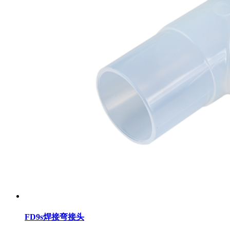
FD9s焊接弯接头