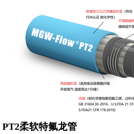
PT2柔软特氟龙管