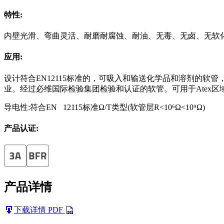
特性:
内壁光滑、弯曲灵活、耐磨耐腐蚀、耐油、无毒、无卤、无软化剂、抗菌、抗水解，软
应用:
设计符合EN12115标准的，可吸入和输送化学品和溶剂的
业。经过必维国际检验集团检验和认证的软管。可用于Atex区域(Ex
导电性:符合EN 12115标准Ω/T类型(软管层R<10
⁶
Ω<10⁹Ω)
产品认证:
产品详情
下载详情 PDF